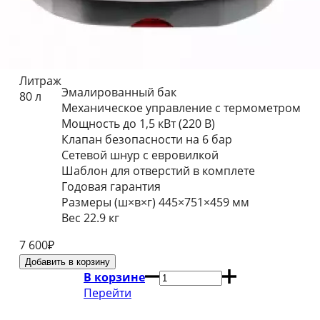
Литраж
Эмалированный бак
80 л
Механическое управление c термометром
Мощность до 1,5 кВт (220 В)
Клапан безопасности на 6 бар
Сетевой шнур с евровилкой
Шаблон для отверстий в комплете
Годовая гарантия
Размеры (ш×в×г) 445×751×459 мм
Вес 22.9 кг
7 600
₽
В корзине
Перейти