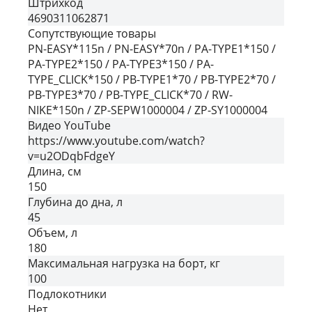
Штрихкод
4690311062871
Сопутствующие товары
PN-EASY*115n / PN-EASY*70n / PA-TYPE1*150 /
PA-TYPE2*150 / PA-TYPE3*150 / PA-
TYPE_CLICK*150 / PB-TYPE1*70 / PB-TYPE2*70 /
PB-TYPE3*70 / PB-TYPE_CLICK*70 / RW-
NIKE*150n / ZP-SEPW1000004 / ZP-SY1000004
Видео YouTube
https://www.youtube.com/watch?
v=u2ODqbFdgeY
Длина, см
150
Глубина до дна, л
45
Объем, л
180
Максимальная нагрузка на борт, кг
100
Подлокотники
Нет