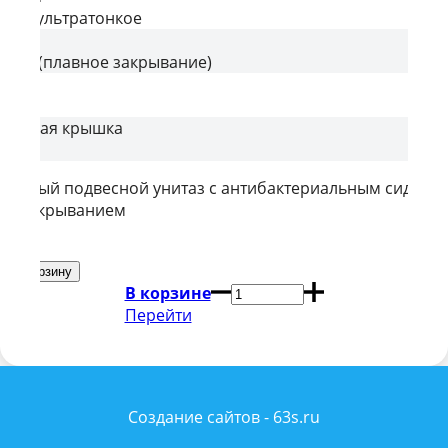
аст ультратонкое
тель
ифт (плавное закрывание)
лифт
съемная крышка
дковый подвесной унитаз с антибактериальным сиденье
ым закрыванием
В корзине
Перейти
Создание сайтов - 63s.ru