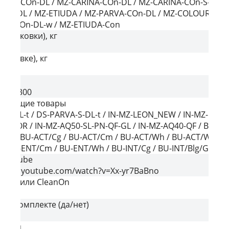
URE-COn-DL / MZ-CARINA-COn-DL / MZ-CARINA-COn-S-DL / 
On-S-DL / MZ-ETIUDA / MZ-PARVA-COn-DL / MZ-COLOUR-COn
VA-COn-DL-w / MZ-ETIUDA-Con
з упаковки), кг
упаковке), кг
код
1045300
ствующие товары
VA-DL-t / DS-PARVA-S-DL-t / IN-MZ-LEON_NEW / IN-MZ-LINK
VECTOR / IN-MZ-AQ50-SL-PN-QF-GL / IN-MZ-AQ40-QF / BU-
g/Gl / BU-ACT/Cg / BU-ACT/Cm / BU-ACT/Wh / BU-ACT/Whg/Gl
 / BU-ENT/Cm / BU-ENT/Wh / BU-INT/Cg / BU-INT/Blg/Gl /
YouTube
//www.youtube.com/watch?v=Xx-yr7BaBno
вый или CleanOn
n
е в комплекте (да/нет)
денья