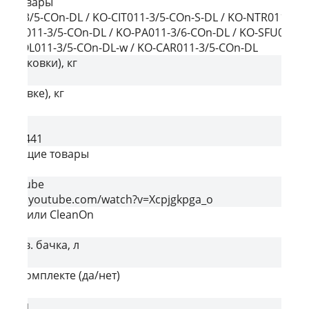
ие товары
011-3/5-COn-DL / KO-CIT011-3/5-COn-S-DL / KO-NTR011-3/5
O-CAR011-3/5-COn-DL / KO-PA011-3/6-COn-DL / KO-SFU011-3
 KO-COL011-3/5-COn-DL-w / KO-CAR011-3/5-COn-DL
з упаковки), кг
упаковке), кг
код
1050441
ствующие товары
-DL-t
YouTube
//www.youtube.com/watch?v=Xcpjgkpga_o
вый или CleanOn
n
смыв. бачка, л
е в комплекте (да/нет)
денья