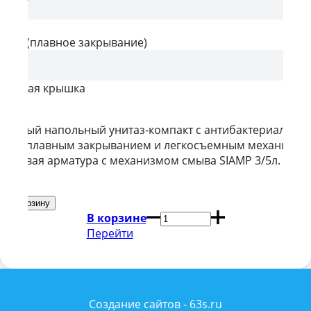
ласт
тель
ифт (плавное закрывание)
лифт
съемная крышка
дковый напольный унитаз-компакт с антибактериальны
ем с плавным закрыванием и легкосъемным механизмо
овневая арматура с механизмом смыва SIAMP 3/5л.
₽
В корзине
Перейти
Создание сайтов - 63s.ru