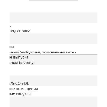
ия
д воды
 подвод справа
ная
ектация
ление выпуска
нтальный (в стену)
кция
E
л
011-3/5-COn-DL
рческие помещения
ционные санузлы
кции
E_1