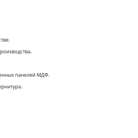
тве.
роизводства.
венных панелей МДФ.
урнитура.