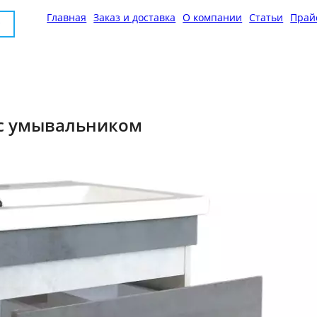
Главная
Заказ и доставка
О компании
Статьи
Прай
 с умывальником