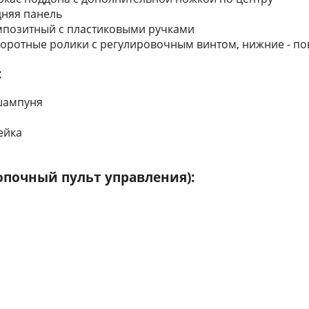
дняя панель
мпозитный с пластиковыми ручками
воротные ролики с регулировочным винтом, нижние - по
:
 шампуня
ейка
опочный пульт управления):