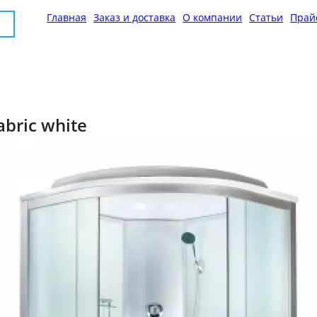
Главная
Заказ и доставка
О компании
Статьи
Прай
bric white