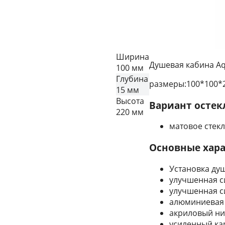
Ширина
Душевая кабина Aq
100 мм
Глубина
размеры:100*100*
15 мм
Высота
Вариант остек
220 мм
матовое стек
Основные хара
Установка ду
улучшенная с
улучшенная с
алюминиевая 
акриловый низ
усиленный ка