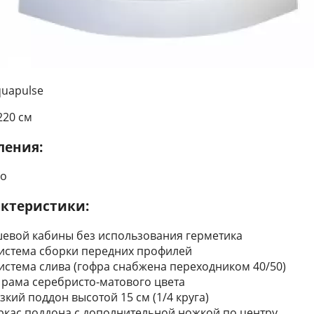
uapulse
220 см
ления:
ло
ктеристики:
шевой кабины без использования герметика
истема сборки передних профилей
истема слива (гофра снабжена переходником 40/50)
рама серебристо-матового цвета
кий поддон высотой 15 см (1/4 круга)
ркас поддона с дополнительной ножкой по центру