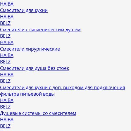
HAIBA
Смесители для кухни
HAIBA
BELZ
Смесители с гигиеническим душем
BELZ
HAIBA
Смесители хирургические
HAIBA
BELZ
Смесители для душа без стоек
HAIBA
BELZ
Смесители для кухни с доп. выходом для подключения
фильтра питьевой воды
HAIBA
BELZ
Душевые системы со смесителем
HAIBA
BELZ