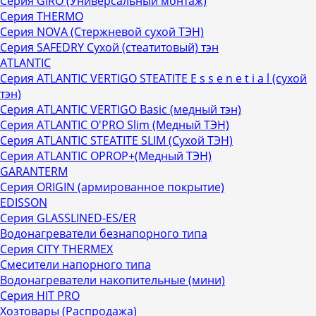
Серия GIRO (Универсальный монтаж)
Серия THERMO
Серия NOVA (Стержневой сухой ТЭН)
Серия SAFEDRY Сухой (стеатитовый) тэн
ATLANTIC
Серия ATLANTIC VERTIGO STEATITE E s s e n е t i a l (сухой
тэн)
Серия ATLANTIC VERTIGO Basic (медный тэн)
Серия ATLANTIC O'PRO Slim (Медный ТЭН)
Серия ATLANTIC STEATITE SLIM (Сухой ТЭН)
Серия ATLANTIC OPROP+(Медный ТЭН)
GARANTERM
Серия ORIGIN (армированное покрытие)
EDISSON
Серия GLASSLINED-ES/ER
Водонагреватели безнапорного типа
Серия CITY THERMEX
Смесители напорного типа
Водонагреватели накопительные (мини)
Серия HIT PRO
Хозтовары (Распродажа)