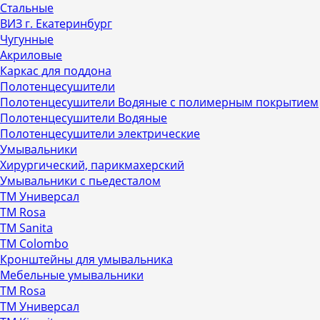
Стальные
ВИЗ г. Екатеринбург
Чугунные
Акриловые
Каркас для поддона
Полотенцесушители
Полотенцесушители Водяные с полимерным покрытием
Полотенцесушители Водяные
Полотенцесушители электрические
Умывальники
Хирургический, парикмахерский
Умывальники с пьедесталом
ТМ Универсал
ТМ Rosa
ТМ Sanita
ТМ Colombo
Кронштейны для умывальника
Мебельные умывальники
ТМ Rosa
ТМ Универсал