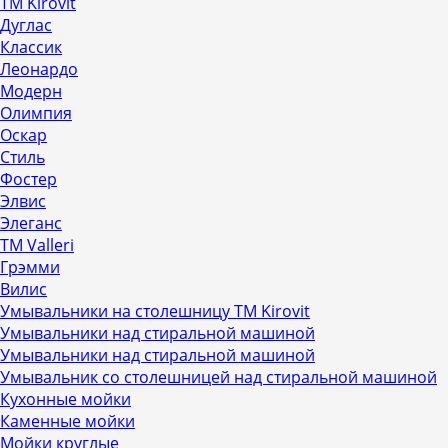
ТМ Kirovit
Дуглас
Классик
Леонардо
Модерн
Олимпия
Оскар
Стиль
Фостер
Элвис
Элеганс
ТМ Valleri
Грэмми
Вилис
Умывальники на столешницу ТМ Kirovit
Умывальники над стиральной машиной
Умывальники над стиральной машиной
Умывальник со столешницей над стиральной машиной
Кухонные мойки
Каменные мойки
Мойки круглые