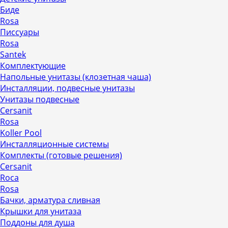
Биде
Rosa
Писсуары
Rosa
Santek
Комплектующие
Напольные унитазы (клозетная чаша)
Инсталляции, подвесные унитазы
Унитазы подвесные
Cersanit
Rosa
Koller Pool
Инсталляционные системы
Комплекты (готовые решения)
Cersanit
Roca
Rosa
Бачки, арматура сливная
Крышки для унитаза
Поддоны для душа