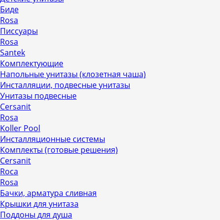
Биде
Rosa
Писсуары
Rosa
Santek
Комплектующие
Напольные унитазы (клозетная чаша)
Инсталляции, подвесные унитазы
Унитазы подвесные
Cersanit
Rosa
Koller Pool
Инсталляционные системы
Комплекты (готовые решения)
Cersanit
Roca
Rosa
Бачки, арматура сливная
Крышки для унитаза
Поддоны для душа