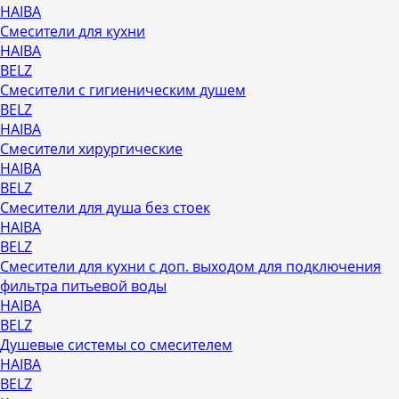
HAIBA
Смесители для кухни
HAIBA
BELZ
Смесители с гигиеническим душем
BELZ
HAIBA
Смесители хирургические
HAIBA
BELZ
Смесители для душа без стоек
HAIBA
BELZ
Смесители для кухни с доп. выходом для подключения
фильтра питьевой воды
HAIBA
BELZ
Душевые системы со смесителем
HAIBA
BELZ