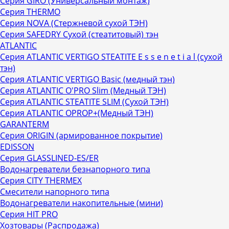
Серия GIRO (Универсальный монтаж)
Серия THERMO
Серия NOVA (Стержневой сухой ТЭН)
Серия SAFEDRY Сухой (стеатитовый) тэн
ATLANTIC
Серия ATLANTIC VERTIGO STEATITE E s s e n е t i a l (сухой
тэн)
Серия ATLANTIC VERTIGO Basic (медный тэн)
Серия ATLANTIC O'PRO Slim (Медный ТЭН)
Серия ATLANTIC STEATITE SLIM (Сухой ТЭН)
Серия ATLANTIC OPROP+(Медный ТЭН)
GARANTERM
Серия ORIGIN (армированное покрытие)
EDISSON
Серия GLASSLINED-ES/ER
Водонагреватели безнапорного типа
Серия CITY THERMEX
Смесители напорного типа
Водонагреватели накопительные (мини)
Серия HIT PRO
Хозтовары (Распродажа)