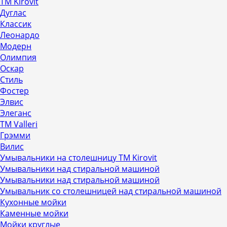
ТМ Kirovit
Дуглас
Классик
Леонардо
Модерн
Олимпия
Оскар
Стиль
Фостер
Элвис
Элеганс
ТМ Valleri
Грэмми
Вилис
Умывальники на столешницу ТМ Kirovit
Умывальники над стиральной машиной
Умывальники над стиральной машиной
Умывальник со столешницей над стиральной машиной
Кухонные мойки
Каменные мойки
Мойки круглые