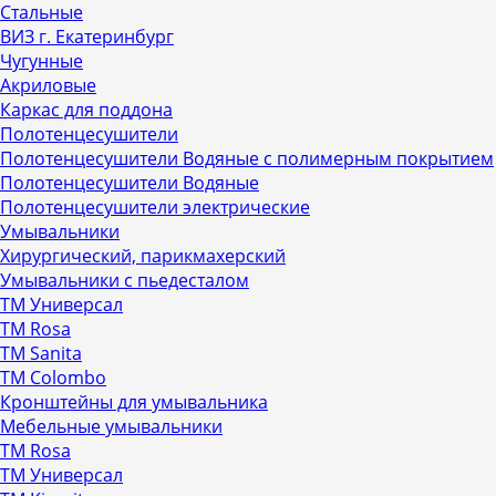
Стальные
ВИЗ г. Екатеринбург
Чугунные
Акриловые
Каркас для поддона
Полотенцесушители
Полотенцесушители Водяные с полимерным покрытием
Полотенцесушители Водяные
Полотенцесушители электрические
Умывальники
Хирургический, парикмахерский
Умывальники с пьедесталом
ТМ Универсал
ТМ Rosa
ТМ Sanita
ТМ Colombo
Кронштейны для умывальника
Мебельные умывальники
ТМ Rosa
ТМ Универсал