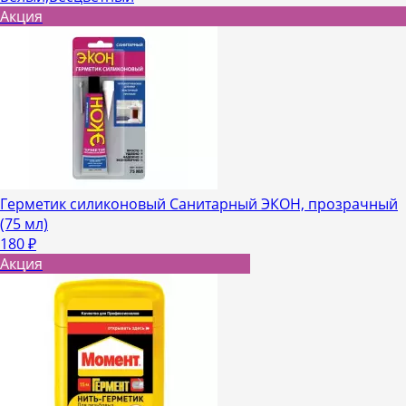
Акция
Герметик силиконовый Санитарный ЭКОН, прозрачный
(75 мл)
180
₽
Акция