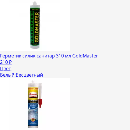
Герметик силик санитар 310 мл GoldMaster
210
₽
Цвет,
Белый;Бесцветный