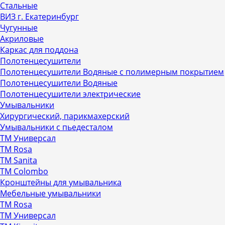
Стальные
ВИЗ г. Екатеринбург
Чугунные
Акриловые
Каркас для поддона
Полотенцесушители
Полотенцесушители Водяные с полимерным покрытием
Полотенцесушители Водяные
Полотенцесушители электрические
Умывальники
Хирургический, парикмахерский
Умывальники с пьедесталом
ТМ Универсал
ТМ Rosa
ТМ Sanita
ТМ Colombo
Кронштейны для умывальника
Мебельные умывальники
ТМ Rosa
ТМ Универсал