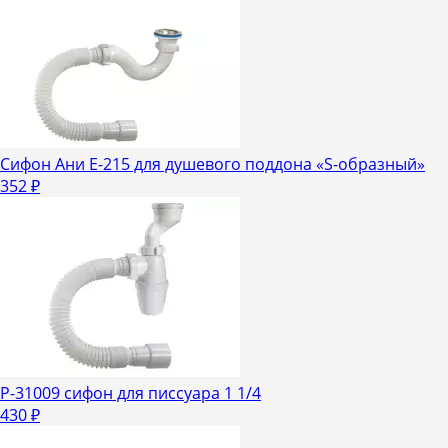
Сифон Ани Е-215 для душевого поддона «S-образный»
352
₽
Р-31009 сифон для писсуара 1 1/4
430
₽