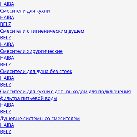
HAIBA
Смесители для кухни
HAIBA
BELZ
Смесители с гигиеническим душем
BELZ
HAIBA
Смесители хирургические
HAIBA
BELZ
Смесители для душа без стоек
HAIBA
BELZ
Смесители для кухни с доп. выходом для подключения
фильтра питьевой воды
HAIBA
BELZ
Душевые системы со смесителем
HAIBA
BELZ