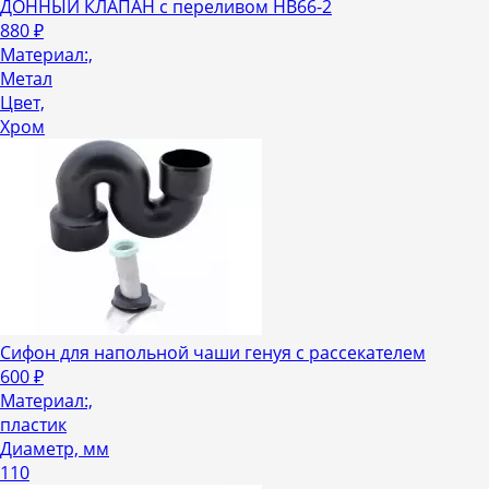
ДОННЫЙ КЛАПАН c переливом HB66-2
880
₽
Материал:,
Метал
Цвет,
Хром
Сифон для напольной чаши генуя с рассекателем
600
₽
Материал:,
пластик
Диаметр, мм
110