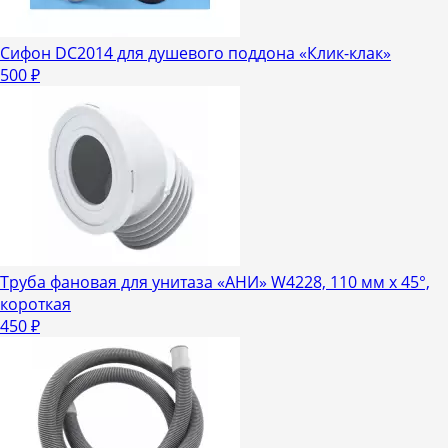
Сифон DC2014 для душевого поддона «Клик-клак»
500
₽
Труба фановая для унитаза «АНИ» W4228, 110 мм х 45°,
короткая
450
₽