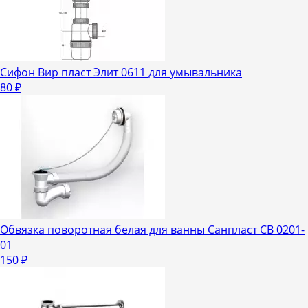
Сифон Вир пласт Элит 0611 для умывальника
80
₽
Обвязка поворотная белая для ванны Санпласт СВ 0201-
01
150
₽