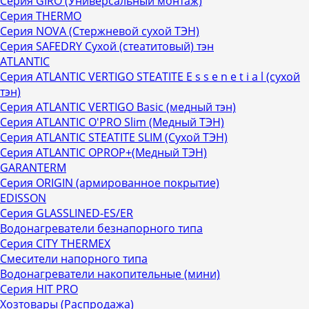
Серия GIRO (Универсальный монтаж)
Серия THERMO
Серия NOVA (Стержневой сухой ТЭН)
Серия SAFEDRY Сухой (стеатитовый) тэн
ATLANTIC
Серия ATLANTIC VERTIGO STEATITE E s s e n е t i a l (сухой
тэн)
Серия ATLANTIC VERTIGO Basic (медный тэн)
Серия ATLANTIC O'PRO Slim (Медный ТЭН)
Серия ATLANTIC STEATITE SLIM (Сухой ТЭН)
Серия ATLANTIC OPROP+(Медный ТЭН)
GARANTERM
Серия ORIGIN (армированное покрытие)
EDISSON
Серия GLASSLINED-ES/ER
Водонагреватели безнапорного типа
Серия CITY THERMEX
Смесители напорного типа
Водонагреватели накопительные (мини)
Серия HIT PRO
Хозтовары (Распродажа)