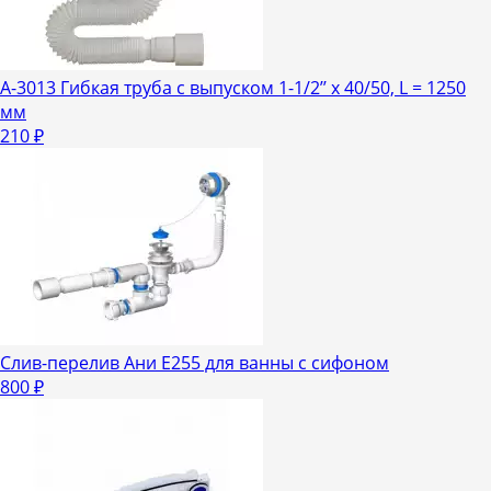
А-3013 Гибкая труба с выпуском 1-1/2’’ x 40/50, L = 1250
мм
210
₽
Слив-перелив Ани Е255 для ванны с сифоном
800
₽