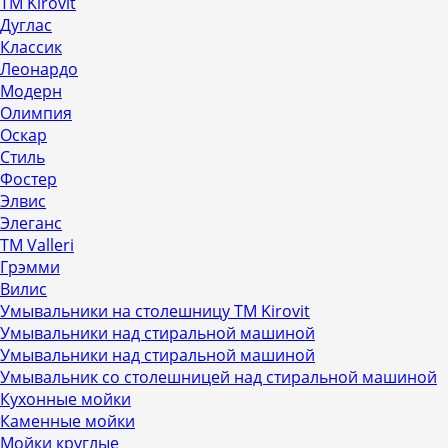
ТМ Kirovit
Дуглас
Классик
Леонардо
Модерн
Олимпия
Оскар
Стиль
Фостер
Элвис
Элеганс
ТМ Valleri
Грэмми
Вилис
Умывальники на столешницу ТМ Kirovit
Умывальники над стиральной машиной
Умывальники над стиральной машиной
Умывальник со столешницей над стиральной машиной
Кухонные мойки
Каменные мойки
Мойки круглые