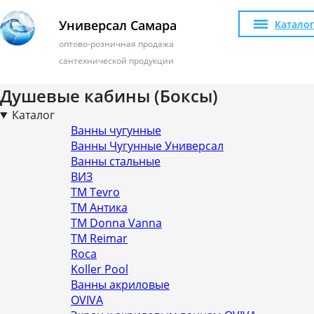
Универсал Самара
Каталог
оптово-розничная продажа
сантехнической продукции
Душевые кабины (Боксы)
Каталог
Ванны чугунные
Ванны Чугунные Универсал
Ванны стальные
ВИЗ
ТМ Tevro
ТМ Антика
ТМ Donna Vanna
ТМ Reimar
Roca
Koller Pool
Ванны акриловые
OVIVA