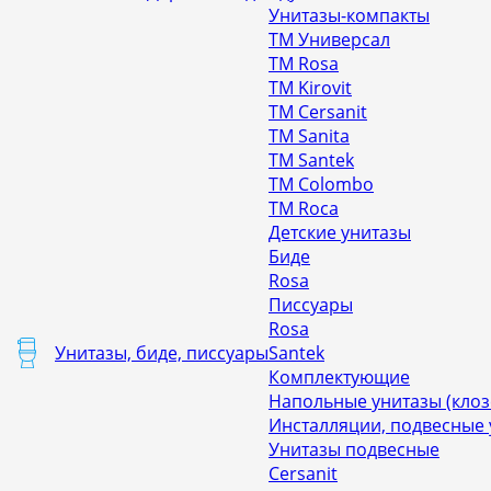
Унитазы-компакты
ТМ Универсал
ТМ Rosa
ТМ Kirovit
ТМ Cersanit
ТМ Sanita
ТМ Santek
ТМ Colombo
ТМ Roca
Детские унитазы
Биде
Rosa
Писсуары
Rosa
Унитазы, биде, писсуары
Santek
Комплектующие
Напольные унитазы (клоз
Инсталляции, подвесные
Унитазы подвесные
Cersanit