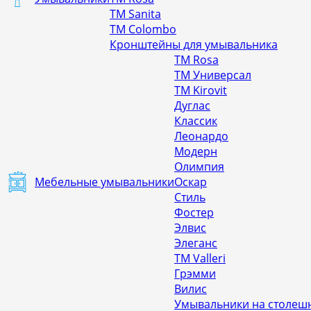
ТМ Sanita
ТМ Colombo
Кронштейны для умывальника
ТМ Rosa
ТМ Универсал
ТМ Kirovit
Дуглас
Классик
Леонардо
Модерн
Олимпия
Мебельные умывальники
Оскар
Стиль
Фостер
Элвис
Элеганс
ТМ Valleri
Грэмми
Вилис
Умывальники на столешн