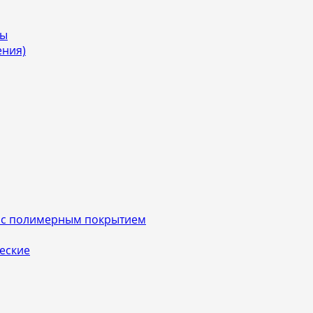
мы
ения)
 с полимерным покрытием
еские