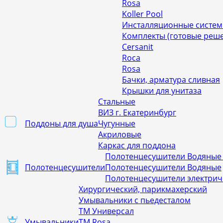
Rosa
Koller Pool
Инсталляционные систе
Комплекты (готовые реш
Cersanit
Roca
Rosa
Бачки, арматура сливная
Крышки для унитаза
Стальные
ВИЗ г. Екатеринбург
Поддоны для душа
Чугунные
Акриловые
Каркас для поддона
Полотенцесушители Водяные
Полотенцесушители
Полотенцесушители Водяные
Полотенцесушители электрич
Хирургический, парикмахерский
Умывальники с пьедесталом
ТМ Универсал
Умывальники
ТМ Rosa