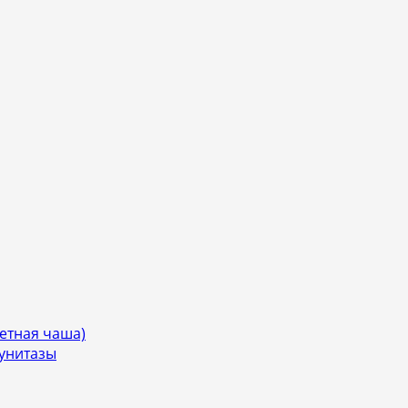
етная чаша)
 унитазы