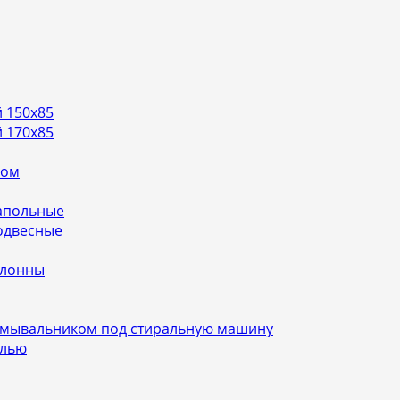
 150х85
 170х85
ном
апольные
одвесные
олонны
умывальником под стиральную машину
алью