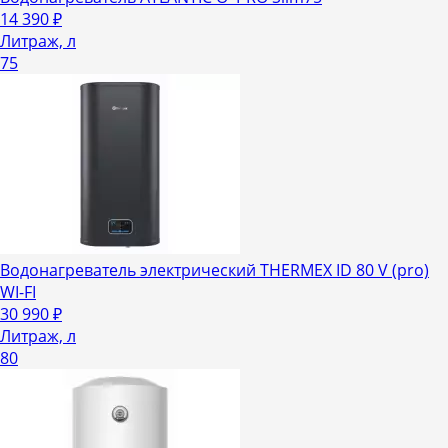
14 390
₽
Литраж, л
75
Водонагреватель электрический THERMEX ID 80 V (pro)
WI-FI
30 990
₽
Литраж, л
80