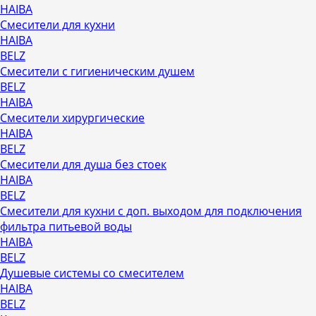
HAIBA
Смесители для кухни
HAIBA
BELZ
Смесители с гигиеническим душем
BELZ
HAIBA
Смесители хирургические
HAIBA
BELZ
Смесители для душа без стоек
HAIBA
BELZ
Смесители для кухни с доп. выходом для подключения
фильтра питьевой воды
HAIBA
BELZ
Душевые системы со смесителем
HAIBA
BELZ