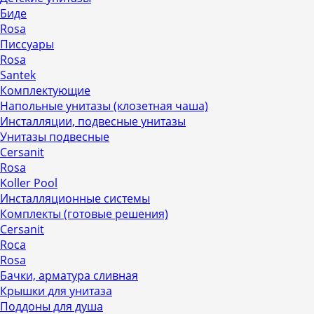
Биде
Rosa
Писсуары
Rosa
Santek
Комплектующие
Напольные унитазы (клозетная чаша)
Инсталляции, подвесные унитазы
Унитазы подвесные
Cersanit
Rosa
Koller Pool
Инсталляционные системы
Комплекты (готовые решения)
Cersanit
Roca
Rosa
Бачки, арматура сливная
Крышки для унитаза
Поддоны для душа