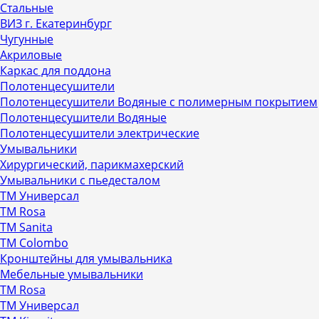
Стальные
ВИЗ г. Екатеринбург
Чугунные
Акриловые
Каркас для поддона
Полотенцесушители
Полотенцесушители Водяные с полимерным покрытием
Полотенцесушители Водяные
Полотенцесушители электрические
Умывальники
Хирургический, парикмахерский
Умывальники с пьедесталом
ТМ Универсал
ТМ Rosa
ТМ Sanita
ТМ Colombo
Кронштейны для умывальника
Мебельные умывальники
ТМ Rosa
ТМ Универсал