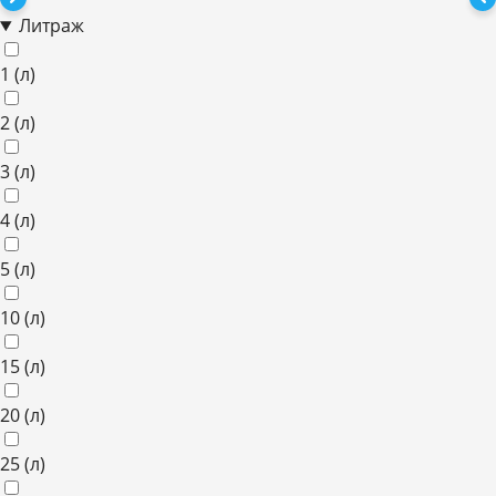
Литраж
1
(л)
2
(л)
3
(л)
4
(л)
5
(л)
10
(л)
15
(л)
20
(л)
25
(л)