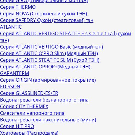
Серия GIRO (Универсальный монтаж)
Серия THERMO
Серия NOVA (Стержневой сухой ТЭН)
Серия SAFEDRY Сухой (стеатитовый) тэн
ATLANTIC
Серия ATLANTIC VERTIGO STEATITE E s s e n е t i a l (сухой
тэн)
Серия ATLANTIC VERTIGO Basic (медный тэн)
Серия ATLANTIC O'PRO Slim (Медный ТЭН)
Серия ATLANTIC STEATITE SLIM (Сухой ТЭН)
Серия ATLANTIC OPROP+(Медный ТЭН)
GARANTERM
Серия ORIGIN (армированное покрытие)
EDISSON
Серия GLASSLINED-ES/ER
Водонагреватели безнапорного типа
Серия CITY THERMEX
Смесители напорного типа
Водонагреватели накопительные (мини)
Серия HIT PRO
Хозтовары (Распродажа)