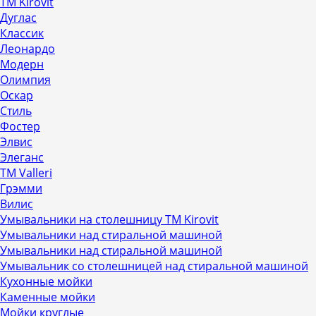
ТМ Kirovit
Дуглас
Классик
Леонардо
Модерн
Олимпия
Оскар
Стиль
Фостер
Элвис
Элеганс
ТМ Valleri
Грэмми
Вилис
Умывальники на столешницу ТМ Kirovit
Умывальники над стиральной машиной
Умывальники над стиральной машиной
Умывальник со столешницей над стиральной машиной
Кухонные мойки
Каменные мойки
Мойки круглые