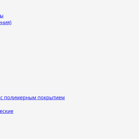
мы
ения)
 с полимерным покрытием
еские