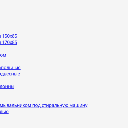
 150х85
 170х85
ном
апольные
одвесные
олонны
умывальником под стиральную машину
алью