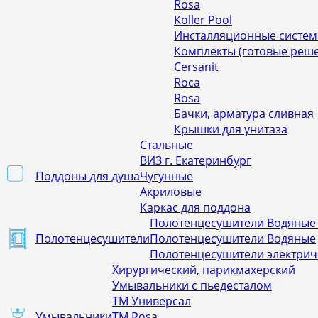
Rosa
Koller Pool
Инсталляционные систе
Комплекты (готовые реш
Cersanit
Roca
Rosa
Бачки, арматура сливная
Крышки для унитаза
Стальные
ВИЗ г. Екатеринбург
Поддоны для душа
Чугунные
Акриловые
Каркас для поддона
Полотенцесушители Водяные
Полотенцесушители
Полотенцесушители Водяные
Полотенцесушители электрич
Хирургический, парикмахерский
Умывальники с пьедесталом
ТМ Универсал
Умывальники
ТМ Rosa