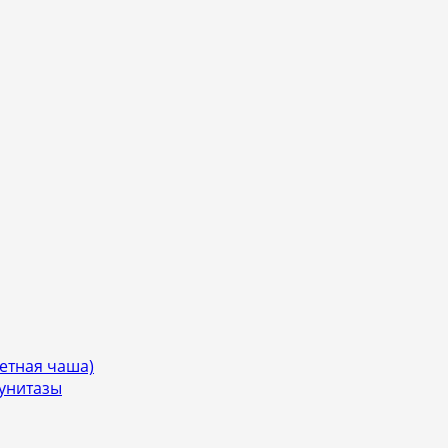
етная чаша)
 унитазы