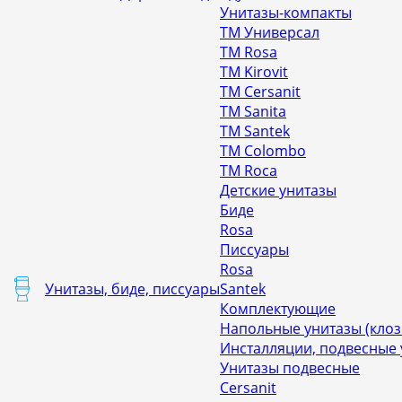
Унитазы-компакты
ТМ Универсал
ТМ Rosa
ТМ Kirovit
ТМ Cersanit
ТМ Sanita
ТМ Santek
ТМ Colombo
ТМ Roca
Детские унитазы
Биде
Rosa
Писсуары
Rosa
Унитазы, биде, писсуары
Santek
Комплектующие
Напольные унитазы (клоз
Инсталляции, подвесные
Унитазы подвесные
Cersanit