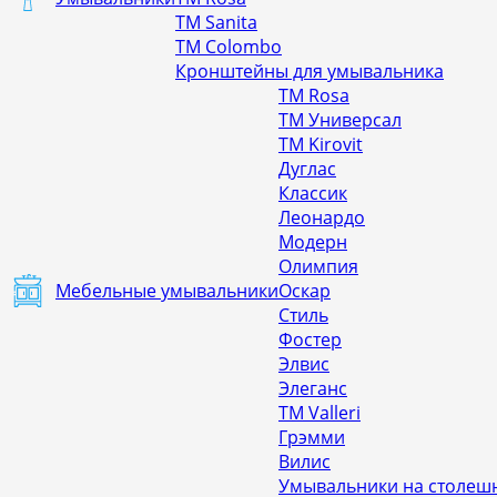
ТМ Sanita
ТМ Colombo
Кронштейны для умывальника
ТМ Rosa
ТМ Универсал
ТМ Kirovit
Дуглас
Классик
Леонардо
Модерн
Олимпия
Мебельные умывальники
Оскар
Стиль
Фостер
Элвис
Элеганс
ТМ Valleri
Грэмми
Вилис
Умывальники на столешн