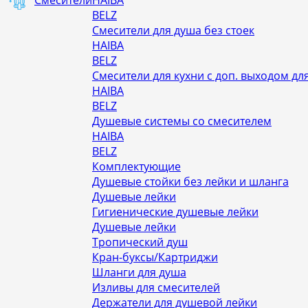
Смесители
HAIBA
BELZ
Смесители для душа без стоек
HAIBA
BELZ
Смесители для кухни с доп. выходом д
HAIBA
BELZ
Душевые системы со смесителем
HAIBA
BELZ
Комплектующие
Душевые стойки без лейки и шланга
Душевые лейки
Гигиенические душевые лейки
Душевые лейки
Тропический душ
Кран-буксы/Картриджи
Шланги для душа
Изливы для смесителей
Держатели для душевой лейки