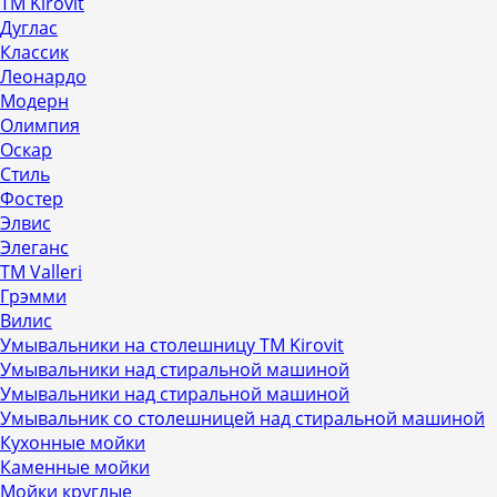
ТМ Kirovit
Дуглас
Классик
Леонардо
Модерн
Олимпия
Оскар
Стиль
Фостер
Элвис
Элеганс
ТМ Valleri
Грэмми
Вилис
Умывальники на столешницу ТМ Kirovit
Умывальники над стиральной машиной
Умывальники над стиральной машиной
Умывальник со столешницей над стиральной машиной
Кухонные мойки
Каменные мойки
Мойки круглые