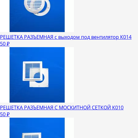
РЕШЕТКА РАЗЪЕМНАЯ с выходом под вентилятор К014
50
₽
РЕШЕТКА РАЗЪЕМНАЯ C МОСКИТНОЙ СЕТКОЙ К010
50
₽