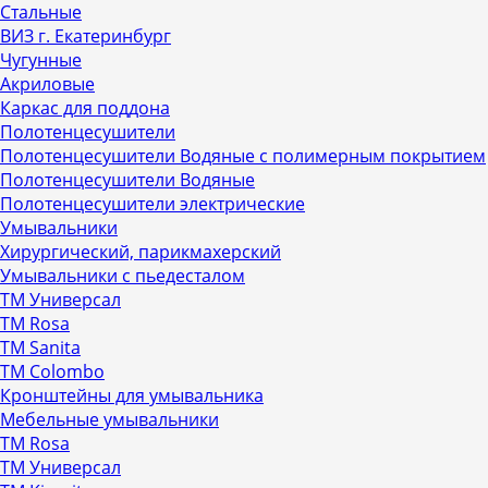
Стальные
ВИЗ г. Екатеринбург
Чугунные
Акриловые
Каркас для поддона
Полотенцесушители
Полотенцесушители Водяные с полимерным покрытием
Полотенцесушители Водяные
Полотенцесушители электрические
Умывальники
Хирургический, парикмахерский
Умывальники с пьедесталом
ТМ Универсал
ТМ Rosa
ТМ Sanita
ТМ Colombo
Кронштейны для умывальника
Мебельные умывальники
ТМ Rosa
ТМ Универсал