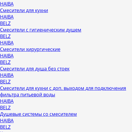
HAIBA
Смесители для кухни
HAIBA
BELZ
Смесители с гигиеническим душем
BELZ
HAIBA
Смесители хирургические
HAIBA
BELZ
Смесители для душа без стоек
HAIBA
BELZ
Смесители для кухни с доп. выходом для подключения
фильтра питьевой воды
HAIBA
BELZ
Душевые системы со смесителем
HAIBA
BELZ