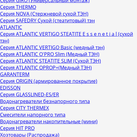
Серия GIRO (Универсальный монтаж)
Серия THERMO
Серия NOVA (Стержневой сухой ТЭН)
Серия SAFEDRY Сухой (стеатитовый) тэн
ATLANTIC
Серия ATLANTIC VERTIGO STEATITE E s s e n е t i a l (сухой
тэн)
Серия ATLANTIC VERTIGO Basic (медный тэн)
Серия ATLANTIC O'PRO Slim (Медный ТЭН)
Серия ATLANTIC STEATITE SLIM (Сухой ТЭН)
Серия ATLANTIC OPROP+(Медный ТЭН)
GARANTERM
Серия ORIGIN (армированное покрытие)
EDISSON
Серия GLASSLINED-ES/ER
Водонагреватели безнапорного типа
Серия CITY THERMEX
Смесители напорного типа
Водонагреватели накопительные (мини)
Серия HIT PRO
Хозтовары (Распродажа)