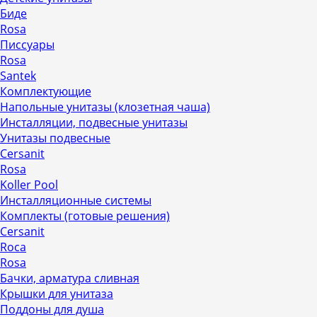
Биде
Rosa
Писсуары
Rosa
Santek
Комплектующие
Напольные унитазы (клозетная чаша)
Инсталляции, подвесные унитазы
Унитазы подвесные
Cersanit
Rosa
Koller Pool
Инсталляционные системы
Комплекты (готовые решения)
Cersanit
Roca
Rosa
Бачки, арматура сливная
Крышки для унитаза
Поддоны для душа