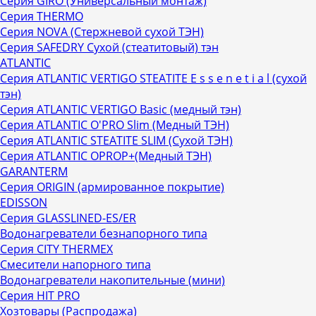
Серия GIRO (Универсальный монтаж)
Серия THERMO
Серия NOVA (Стержневой сухой ТЭН)
Серия SAFEDRY Сухой (стеатитовый) тэн
ATLANTIC
Серия ATLANTIC VERTIGO STEATITE E s s e n е t i a l (сухой
тэн)
Серия ATLANTIC VERTIGO Basic (медный тэн)
Серия ATLANTIC O'PRO Slim (Медный ТЭН)
Серия ATLANTIC STEATITE SLIM (Сухой ТЭН)
Серия ATLANTIC OPROP+(Медный ТЭН)
GARANTERM
Серия ORIGIN (армированное покрытие)
EDISSON
Серия GLASSLINED-ES/ER
Водонагреватели безнапорного типа
Серия CITY THERMEX
Смесители напорного типа
Водонагреватели накопительные (мини)
Серия HIT PRO
Хозтовары (Распродажа)