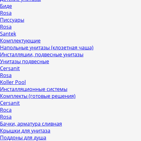
Биде
Rosa
Писсуары
Rosa
Santek
Комплектующие
Напольные унитазы (клозетная чаша)
Инсталляции, подвесные унитазы
Унитазы подвесные
Cersanit
Rosa
Koller Pool
Инсталляционные системы
Комплекты (готовые решения)
Cersanit
Roca
Rosa
Бачки, арматура сливная
Крышки для унитаза
Поддоны для душа