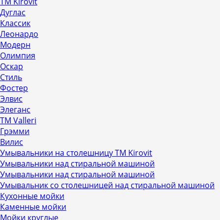
ТМ Kirovit
Дуглас
Классик
Леонардо
Модерн
Олимпия
Оскар
Стиль
Фостер
Элвис
Элеганс
ТМ Valleri
Грэмми
Вилис
Умывальники на столешницу ТМ Kirovit
Умывальники над стиральной машиной
Умывальники над стиральной машиной
Умывальник со столешницей над стиральной машиной
Кухонные мойки
Каменные мойки
Мойки круглые