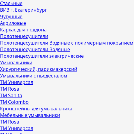
Стальные
ВИЗ г. Екатеринбург
Чугунные
Акриловые
Каркас для поддона
Полотенцесушители
Полотенцесушители Водяные с полимерным покрытием
Полотенцесушители Водяные
Полотенцесушители электрические
Умывальники
Хирургический, парикмахерский
Умывальники с пьедесталом
ТМ Универсал
ТМ Rosa
ТМ Sanita
ТМ Colombo
Кронштейны для умывальника
Мебельные умывальники
ТМ Rosa
ТМ Универсал