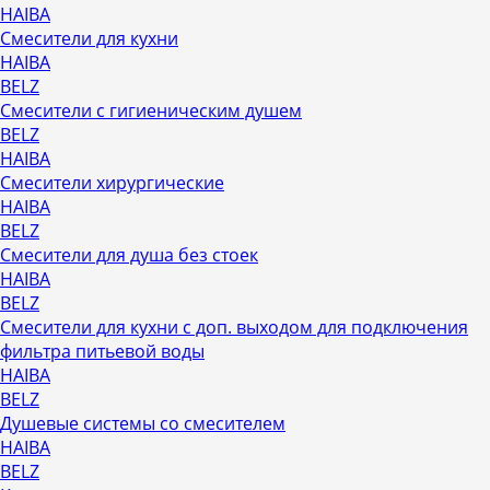
HAIBA
Смесители для кухни
HAIBA
BELZ
Смесители с гигиеническим душем
BELZ
HAIBA
Смесители хирургические
HAIBA
BELZ
Смесители для душа без стоек
HAIBA
BELZ
Смесители для кухни с доп. выходом для подключения
фильтра питьевой воды
HAIBA
BELZ
Душевые системы со смесителем
HAIBA
BELZ